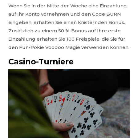
Wenn Sie in der Mitte der Woche eine Einzahlung
auf Ihr Konto vornehmen und den Code BURN
eingeben, erhalten Sie einen knisternden Bonus.
Zusätzlich zu einem 50 %-Bonus auf Ihre erste
Einzahlung erhalten Sie 100 Freispiele, die Sie für
den Fun-Pokie Voodoo Magie verwenden können.
Casino-Turniere