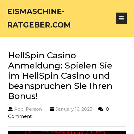
EISMASCHINE-
RATGEBER.COM
HellSpin Casino
Anmeldung: Spielen Sie
im HellSpin Casino und
beanspruchen Sie Ihren
Bonus!
Abdi Person
January 16, 2023
0
Comment