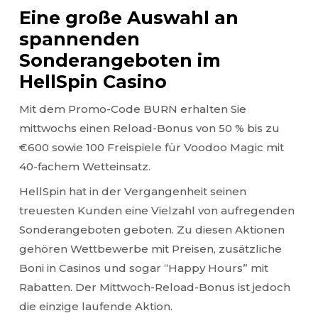
Eine große Auswahl an
spannenden
Sonderangeboten im
HellSpin Casino
Mit dem Promo-Code BURN erhalten Sie
mittwochs einen Reload-Bonus von 50 % bis zu
€600 sowie 100 Freispiele für Voodoo Magic mit
40-fachem Wetteinsatz.
HellSpin hat in der Vergangenheit seinen
treuesten Kunden eine Vielzahl von aufregenden
Sonderangeboten geboten. Zu diesen Aktionen
gehören Wettbewerbe mit Preisen, zusätzliche
Boni in Casinos und sogar “Happy Hours” mit
Rabatten. Der Mittwoch-Reload-Bonus ist jedoch
die einzige laufende Aktion.