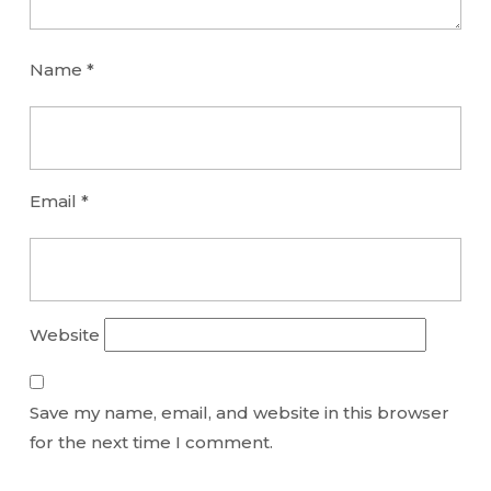
Name
*
Email
*
Website
Save my name, email, and website in this browser
for the next time I comment.