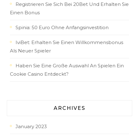
Registrieren Sie Sich Bei 20Bet Und Erhalten Sie
Einen Bonus
Spinia: 50 Euro Ohne Anfangsinvestition
IviBet: Erhalten Sie Einen Willkommensbonus
Als Neuer Spieler
Haben Sie Eine Große Auswahl An Spielen Ein
Cookie Casino Entdeckt?
ARCHIVES
January 2023