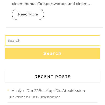
einem Bonus für Sportwetten und einem ...
Read More
RECENT POSTS
Analyse Der 22Bet App: Die Attraktivsten
Funktionen Für Glücksspieler